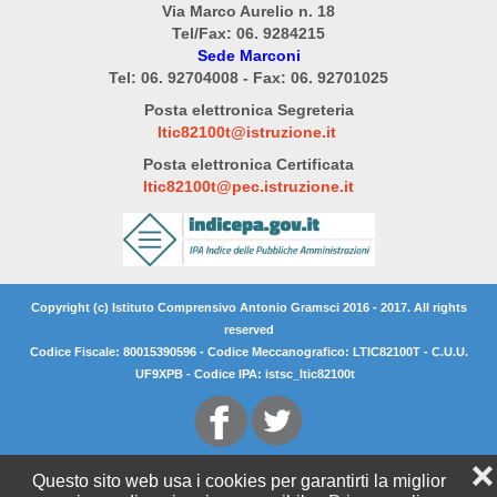
Via Marco Aurelio n. 18
Tel/Fax: 06. 9284215
Sede Marconi
Tel: 06. 92704008 - Fax: 06. 92701025
Posta elettronica Segreteria
ltic82100t@istruzione.it
Posta elettronica Certificata
ltic82100t@pec.istruzione.it
Copyright (c) Istituto Comprensivo Antonio Gramsci 2016 - 2017. All rights
reserved
Codice Fiscale: 80015390596 - Codice Meccanografico: LTIC82100T - C.U.U.
UF9XPB - Codice IPA: istsc_ltic82100t
❌
Questo sito web usa i cookies per garantirti la miglior