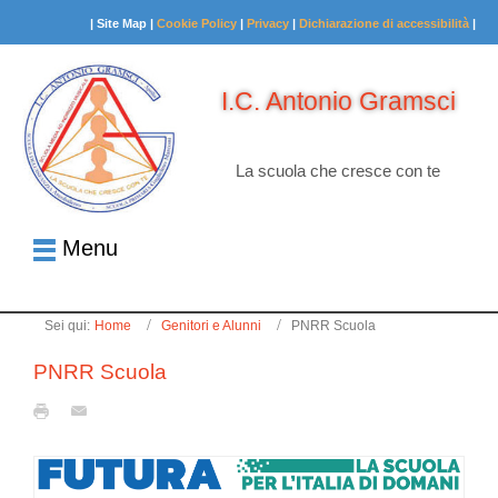
| Site Map |
Cookie Policy
|
Privacy
|
Dichiarazione di accessibilità
|
I.C. Antonio Gramsci
La scuola che cresce con te
Menu
Sei qui:
Home
Genitori e Alunni
PNRR Scuola
PNRR Scuola