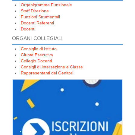
Organigramma Funzionale
Staff Direzione
Funzioni Strumentali
Docenti Referenti
Docenti
ORGANI COLLEGIALI
Consiglio di Istituto
Giunta Esecutiva
Collegio Docenti
Consigli di Intersezione e Classe
Rappresentanti dei Genitori