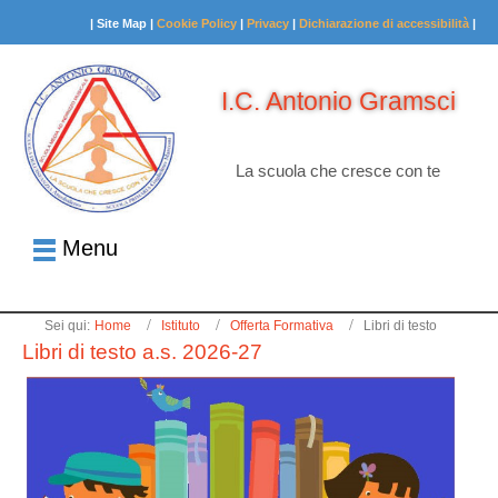
| Site Map |
Cookie Policy
|
Privacy
|
Dichiarazione di accessibilità
|
I.C. Antonio Gramsci
La scuola che cresce con te
Menu
Sei qui:
Home
Istituto
Offerta Formativa
Libri di testo
Libri di testo a.s. 2026-27