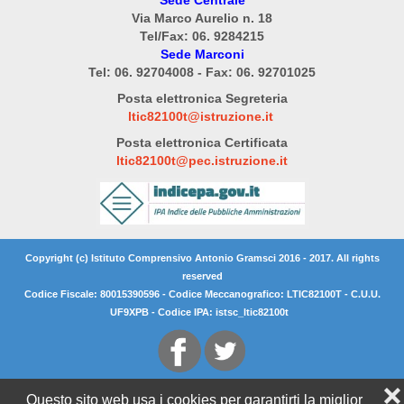
Via Marco Aurelio n. 18
Tel/Fax: 06. 9284215
Sede Marconi
Tel: 06. 92704008 - Fax: 06. 92701025
Posta elettronica Segreteria
ltic82100t@istruzione.it
Posta elettronica Certificata
ltic82100t@pec.istruzione.it
Copyright (c) Istituto Comprensivo Antonio Gramsci 2016 - 2017. All rights
reserved
Codice Fiscale: 80015390596 - Codice Meccanografico: LTIC82100T - C.U.U.
UF9XPB - Codice IPA: istsc_ltic82100t
❌
Questo sito web usa i cookies per garantirti la miglior