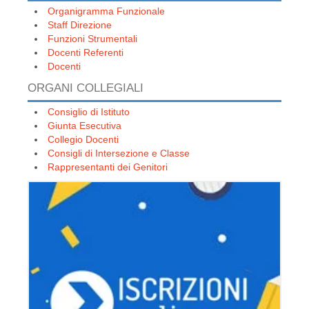
Organigramma Funzionale
Staff Direzione
Funzioni Strumentali
Docenti Referenti
Docenti
ORGANI COLLEGIALI
Consiglio di Istituto
Giunta Esecutiva
Collegio Docenti
Consigli di Intersezione e Classe
Rappresentanti dei Genitori