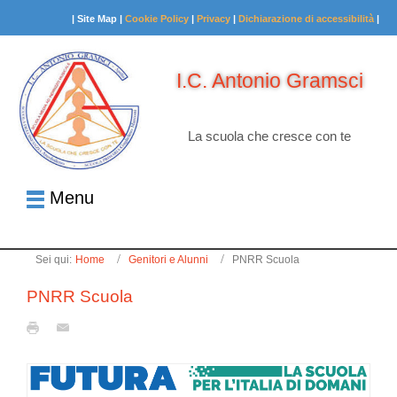
| Site Map |
Cookie Policy
|
Privacy
|
Dichiarazione di accessibilità
|
I.C. Antonio Gramsci
La scuola che cresce con te
Menu
Sei qui:
Home
Genitori e Alunni
PNRR Scuola
PNRR Scuola