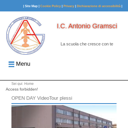
| Site Map |
Cookie Policy
|
Privacy
|
Dichiarazione di accessibilità
|
I.C. Antonio Gramsci
La scuola che cresce con te
Menu
Sei qui:
Home
Access forbidden!
OPEN DAY VideoTour plessi